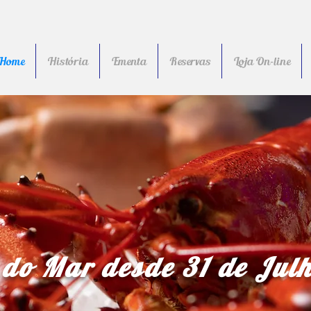
Home
História
Ementa
Reservas
Loja On-line
do Mar desde 31 de Jul